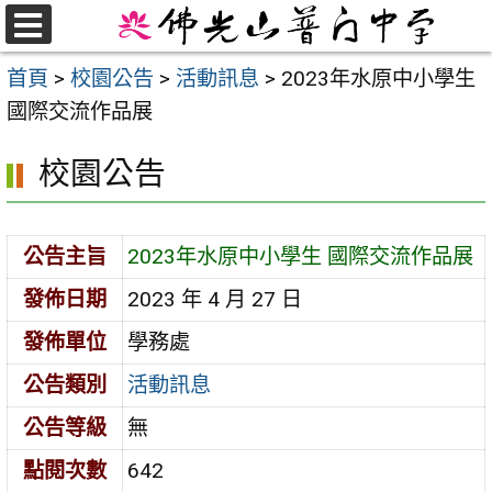
跳
至
選
首頁
>
校園公告
>
活動訊息
>
2023年水原中小學生
單
主
國際交流作品展
要
內
校園公告
容
區
公告主旨
2023年水原中小學生 國際交流作品展
發佈日期
2023 年 4 月 27 日
發佈單位
學務處
公告類別
活動訊息
公告等級
無
點閱次數
642