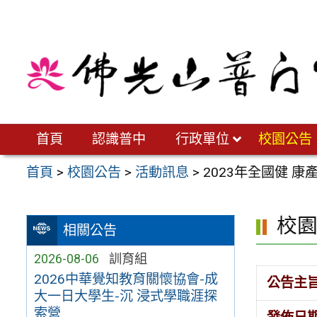
跳
至
主
要
內
容
區
首頁
認識普中
行政單位
校園公告
首頁
>
校園公告
>
活動訊息
>
2023年全國健 
校
相關公告
2026-08-06
訓育組
2026中華覺知教育關懷協會-成
公告主
大一日大學生-沉 浸式學職涯探
索營