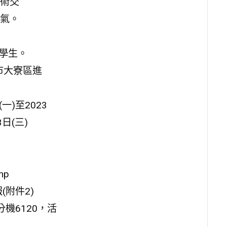
術交
氣。
學學生。
市大寮區進
一)至2023
日(三)
hp
附件2)
分機6120，活