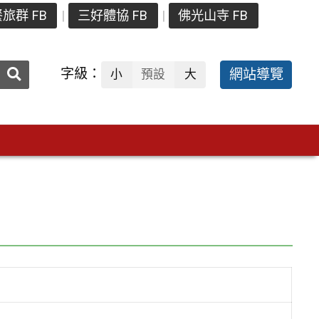
旅群 FB
三好體協 FB
佛光山寺 FB
送出
字級：
網站導覽
小
預設
大
搜
尋：