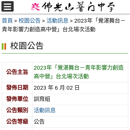
跳
至
選
首頁
>
校園公告
>
活動訊息
>
2023年「覺湛舞台－
單
主
青年影響力創造高中營」台北場次活動
要
內
校園公告
容
區
2023年「覺湛舞台－青年影響力創造
公告主旨
高中營」台北場次活動
發佈日期
2023 年 6 月 02 日
發佈單位
訓育組
公告類別
活動訊息
公告等級
公告