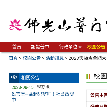
跳
至
主
要
內
容
區
首頁
認識普中
行政單位
校園公告
首頁
>
校園公告
>
活動訊息
>
2023天籟盃全國
校
相關公告
2023-08-15
學務處
雄言堂—益起思辨吧！社會改變
公告主
中