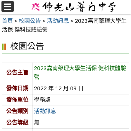
跳
至
選
首頁
>
校園公告
>
活動訊息
>
2023嘉南藥理大學生
單
主
活保 健科技體驗營
要
內
校園公告
容
區
2023嘉南藥理大學生活保 健科技體驗
公告主旨
營
發佈日期
2022 年 12 月 09 日
發佈單位
學務處
公告類別
活動訊息
公告等級
無