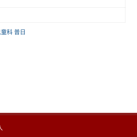
童科 普日
入