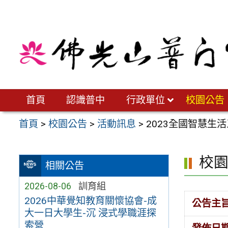
跳
至
主
要
內
容
區
首頁
認識普中
行政單位
校園公告
首頁
>
校園公告
>
活動訊息
>
2023全國智慧生
校
相關公告
2026-08-06
訓育組
2026中華覺知教育關懷協會-成
公告主
大一日大學生-沉 浸式學職涯探
索營