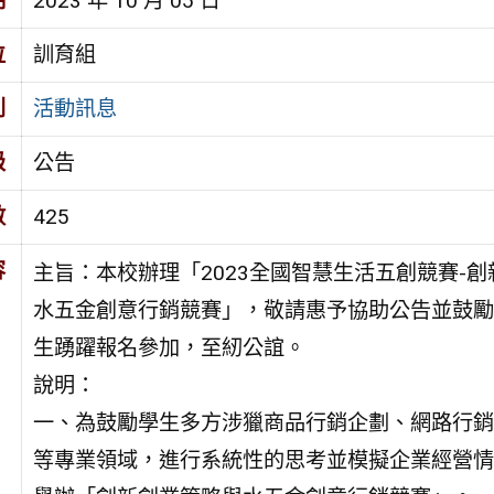
期
2023 年 10 月 05 日
位
訓育組
別
活動訊息
級
公告
數
425
容
主旨：本校辦理「2023全國智慧生活五創競賽-
水五金創意行銷競賽」，敬請惠予協助公告並鼓勵
生踴躍報名參加，至紉公誼。
說明：
一、為鼓勵學生多方涉獵商品行銷企劃、網路行銷
等專業領域，進行系統性的思考並模擬企業經營情