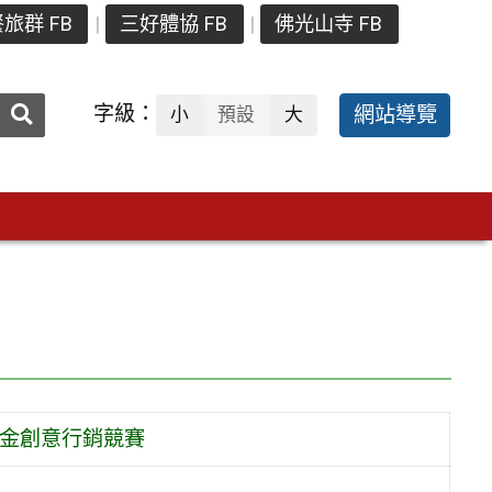
旅群 FB
三好體協 FB
佛光山寺 FB
送出
字級：
網站導覽
小
預設
大
搜
尋：
五金創意行銷競賽