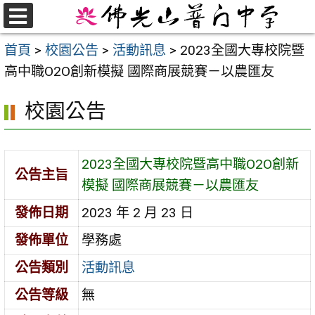
跳
至
選
首頁
>
校園公告
>
活動訊息
>
2023全國大專校院暨
單
主
高中職O2O創新模擬 國際商展競賽－以農匯友
要
內
校園公告
容
區
2023全國大專校院暨高中職O2O創新
公告主旨
模擬 國際商展競賽－以農匯友
發佈日期
2023 年 2 月 23 日
發佈單位
學務處
公告類別
活動訊息
公告等級
無