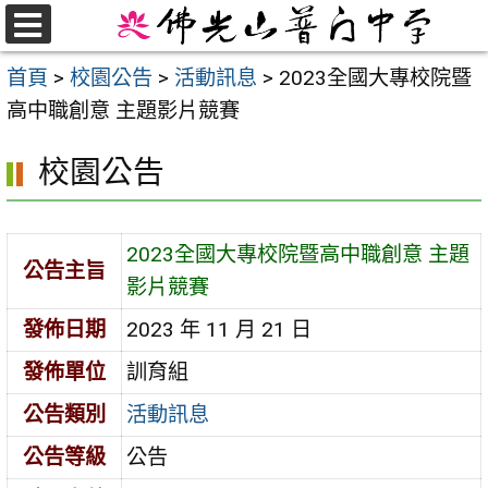
跳
至
選
首頁
>
校園公告
>
活動訊息
>
2023全國大專校院暨
單
主
高中職創意 主題影片競賽
要
內
校園公告
容
區
2023全國大專校院暨高中職創意 主題
公告主旨
影片競賽
發佈日期
2023 年 11 月 21 日
發佈單位
訓育組
公告類別
活動訊息
公告等級
公告