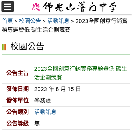
跳
至
選
首頁
>
校園公告
>
活動訊息
>
2023全國創意行銷實
單
主
務專題暨低 碳生活企劃競賽
要
內
校園公告
容
區
2023全國創意行銷實務專題暨低 碳生
公告主旨
活企劃競賽
發佈日期
2023 年 8 月 15 日
發佈單位
學務處
公告類別
活動訊息
公告等級
無