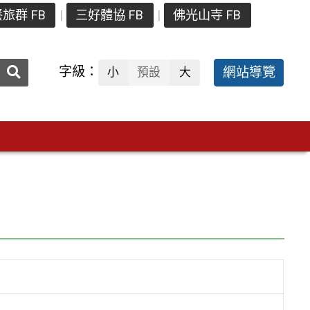
旅群 FB
三好體協 FB
佛光山寺 FB
送出
字級：
網站導覽
小
預設
大
搜
尋：