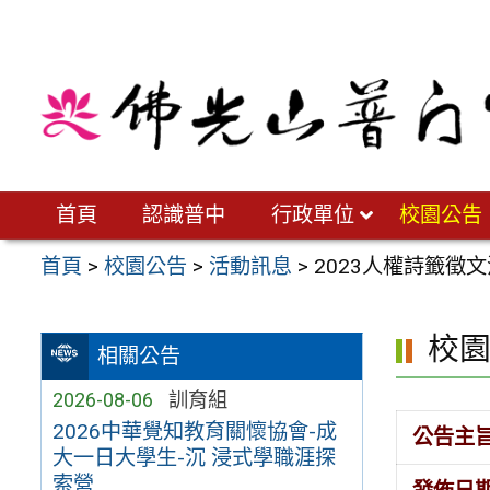
跳
至
主
要
內
容
區
首頁
認識普中
行政單位
校園公告
首頁
>
校園公告
>
活動訊息
>
2023人權詩籤徵
校
相關公告
2026-08-06
訓育組
2026中華覺知教育關懷協會-成
公告主
大一日大學生-沉 浸式學職涯探
索營