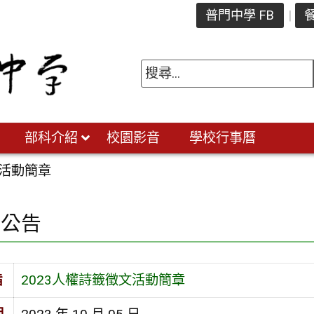
普門中學 FB
餐
部科介紹
校園影音
學校行事曆
文活動簡章
園公告
旨
2023人權詩籤徵文活動簡章