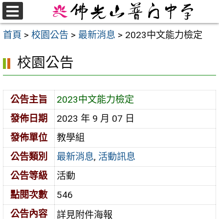
跳
至
選
首頁
>
校園公告
>
最新消息
>
2023中文能力檢定
單
主
要
校園公告
內
容
區
公告主旨
2023中文能力檢定
發佈日期
2023 年 9 月 07 日
發佈單位
教學組
公告類別
最新消息
,
活動訊息
公告等級
活動
點閱次數
546
公告內容
詳見附件海報