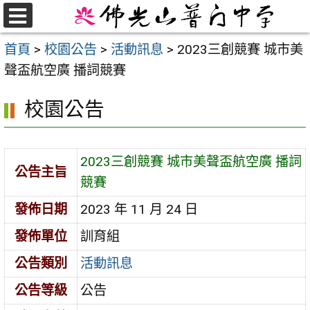
跳
至
選
首頁
>
校園公告
>
活動訊息
>
2023三創競賽 城市美
單
主
聲盃航空廣 播詞競賽
要
內
校園公告
容
區
2023三創競賽 城市美聲盃航空廣 播詞
公告主旨
競賽
發佈日期
2023 年 11 月 24 日
發佈單位
訓育組
公告類別
活動訊息
公告等級
公告