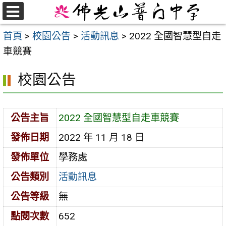
跳
至
選
首頁
>
校園公告
>
活動訊息
>
2022 全國智慧型自走
單
主
車競賽
要
內
校園公告
容
區
公告主旨
2022 全國智慧型自走車競賽
發佈日期
2022 年 11 月 18 日
發佈單位
學務處
公告類別
活動訊息
公告等級
無
點閱次數
652