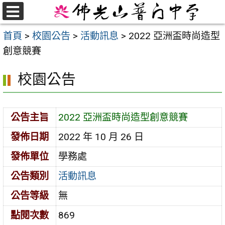
跳
至
選
首頁
>
校園公告
>
活動訊息
>
2022 亞洲盃時尚造型
單
主
創意競賽
要
內
校園公告
容
區
公告主旨
2022 亞洲盃時尚造型創意競賽
發佈日期
2022 年 10 月 26 日
發佈單位
學務處
公告類別
活動訊息
公告等級
無
點閱次數
869