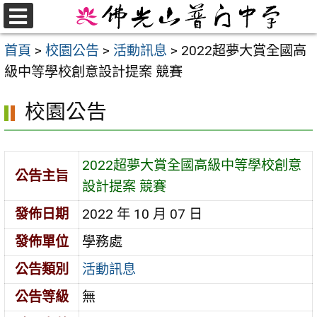
跳
至
選
首頁
>
校園公告
>
活動訊息
>
2022超夢大賞全國高
單
主
級中等學校創意設計提案 競賽
要
內
校園公告
容
區
2022超夢大賞全國高級中等學校創意
公告主旨
設計提案 競賽
發佈日期
2022 年 10 月 07 日
發佈單位
學務處
公告類別
活動訊息
公告等級
無