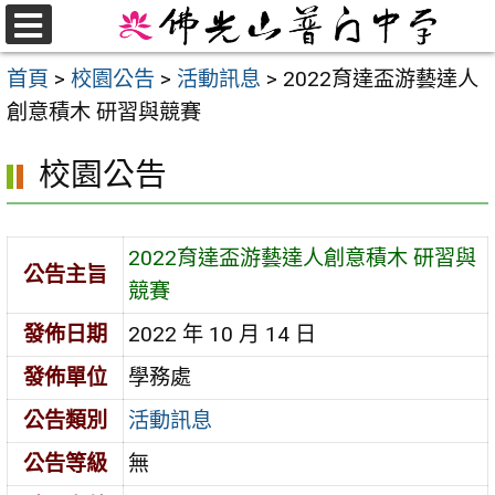
跳
至
選
首頁
>
校園公告
>
活動訊息
>
2022育達盃游藝達人
單
主
創意積木 研習與競賽
要
內
校園公告
容
區
2022育達盃游藝達人創意積木 研習與
公告主旨
競賽
發佈日期
2022 年 10 月 14 日
發佈單位
學務處
公告類別
活動訊息
公告等級
無