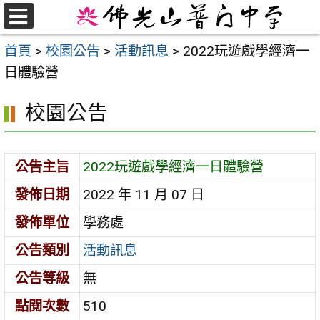
跳
至
選
首頁
>
校園公告
>
活動訊息
>
2022玩遊戲學經濟一
單
主
日體驗營
要
內
校園公告
容
區
公告主旨
2022玩遊戲學經濟一日體驗營
發佈日期
2022 年 11 月 07 日
發佈單位
學務處
公告類別
活動訊息
公告等級
無
點閱次數
510