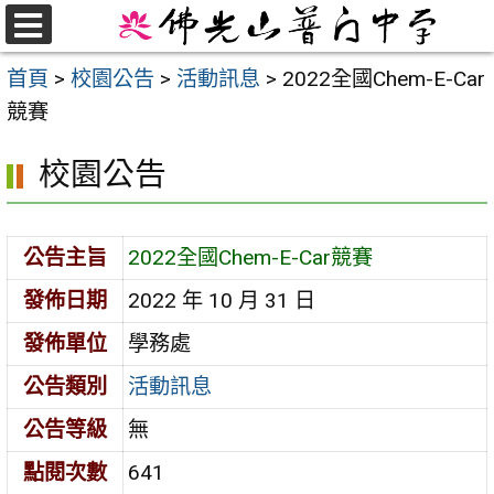
跳
至
選
首頁
>
校園公告
>
活動訊息
>
2022全國Chem-E-Car
單
主
競賽
要
內
校園公告
容
區
公告主旨
2022全國Chem-E-Car競賽
發佈日期
2022 年 10 月 31 日
發佈單位
學務處
公告類別
活動訊息
公告等級
無
點閱次數
641