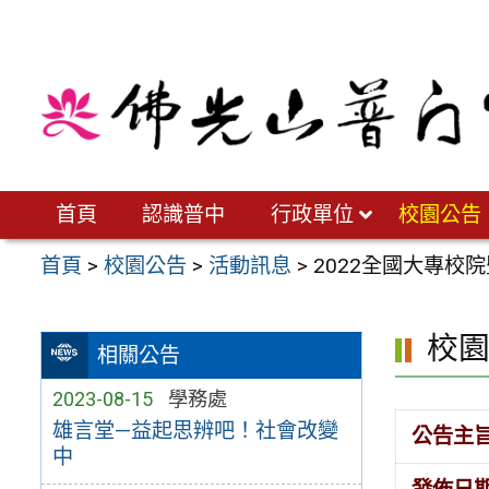
跳
至
主
要
內
容
區
首頁
認識普中
行政單位
校園公告
首頁
>
校園公告
>
活動訊息
>
2022全國大專校
校
相關公告
2023-08-15
學務處
雄言堂—益起思辨吧！社會改變
公告主
中