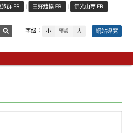
旅群 FB
三好體協 FB
佛光山寺 FB
送出
字級：
網站導覽
小
預設
大
搜
尋：