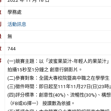
期
2022 年 11 月 18 日
位
學務處
別
活動訊息
級
無
數
744
容
(一)競賽主題：以「波蜜果菜汁-年輕人的果菜汁
拍攝15秒至1分鐘之 創意行銷影片。
(二)參賽對象：全國大專校院暨高中職之在學學生
(三)徵件時間：即日起至111年11月27日(日)23時
(四)評分標準：創意性(40%)、流暢性(30%)、
（FB或IG擇一） 按讚數為依據。