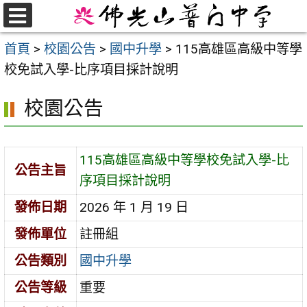
跳
至
選
首頁
>
校園公告
>
國中升學
>
115高雄區高級中等學
單
主
校免試入學-比序項目採計說明
要
內
校園公告
容
區
115高雄區高級中等學校免試入學-比
公告主旨
序項目採計說明
發佈日期
2026 年 1 月 19 日
發佈單位
註冊組
公告類別
國中升學
公告等級
重要