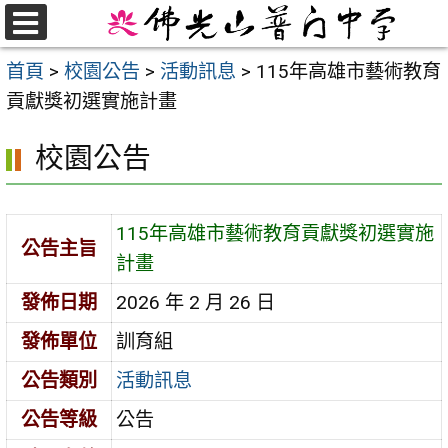
跳
至
選
首頁
>
校園公告
>
活動訊息
>
115年高雄市藝術教育
單
主
貢獻獎初選實施計畫
要
內
校園公告
容
區
115年高雄市藝術教育貢獻獎初選實施
公告主旨
計畫
發佈日期
2026 年 2 月 26 日
發佈單位
訓育組
公告類別
活動訊息
公告等級
公告