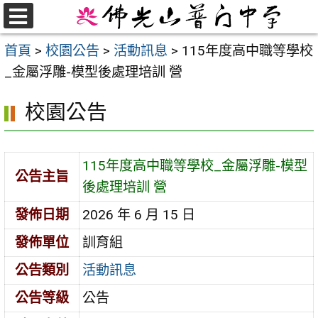
跳
至
選
首頁
>
校園公告
>
活動訊息
>
115年度高中職等學校
單
主
_金屬浮雕-模型後處理培訓 營
要
內
校園公告
容
區
115年度高中職等學校_金屬浮雕-模型
公告主旨
後處理培訓 營
發佈日期
2026 年 6 月 15 日
發佈單位
訓育組
公告類別
活動訊息
公告等級
公告