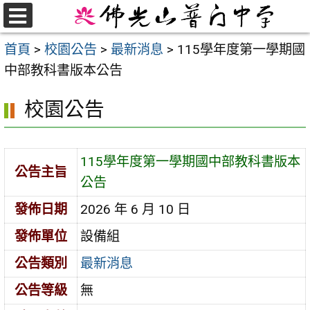
跳
至
選
首頁
>
校園公告
>
最新消息
>
115學年度第一學期國
單
主
中部教科書版本公告
要
內
校園公告
容
區
115學年度第一學期國中部教科書版本
公告主旨
公告
發佈日期
2026 年 6 月 10 日
發佈單位
設備組
公告類別
最新消息
公告等級
無