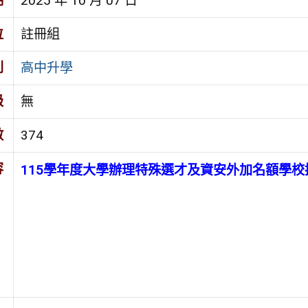
期
2025 年 10 月 07 日
位
註冊組
別
高中升學
級
無
數
374
容
115學年度大學辦理特殊選才及資安外加名額學校