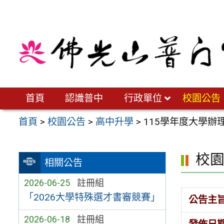
跳
至
主
要
內
容
區
首頁
認識普中
行政單位
校園公告
首頁
>
校園公告
>
高中升學
>
115學年度大學
校
相關公告
2026-06-25
註冊組
「2026大學特殊選才書審競賽」
公告主
2026-06-18
註冊組