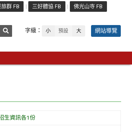
旅群 FB
三好體協 FB
佛光山寺 FB
送出
字級：
網站導覽
小
預設
大
搜
尋：
招生資訊各1份