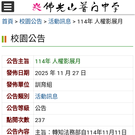
跳
至
選
首頁
>
校園公告
>
活動訊息
>
114年 人權影展月
單
主
要
校園公告
內
容
區
公告主旨
114年 人權影展月
發佈日期
2025 年 11 月 27 日
發佈單位
訓育組
公告類別
活動訊息
公告等級
公告
點閱次數
237
公告內容
主旨：轉知法務部自114年11月11日