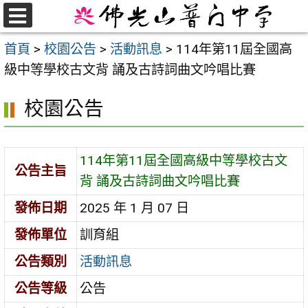
跳
至
選
首頁
>
校園公告
>
活動訊息
>
114年第11屆全國高
單
主
級中等學校古文背 誦及古詩詞曲文吟唱比賽
要
內
校園公告
容
區
114年第11屆全國高級中等學校古文
公告主旨
背 誦及古詩詞曲文吟唱比賽
發佈日期
2025 年 1 月 07 日
發佈單位
訓育組
公告類別
活動訊息
公告等級
公告