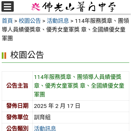
跳
至
選
首頁
>
校園公告
>
活動訊息
>
114年服務獎章、團領
單
主
導人員績優獎章、優秀女童軍獎 章、全國績優女童
要
軍團
內
容
校園公告
區
114年服務獎章、團領導人員績優獎
公告主旨
章、優秀女童軍獎 章、全國績優女童
軍團
發佈日期
2025 年 2 月 17 日
發佈單位
訓育組
公告類別
活動訊息