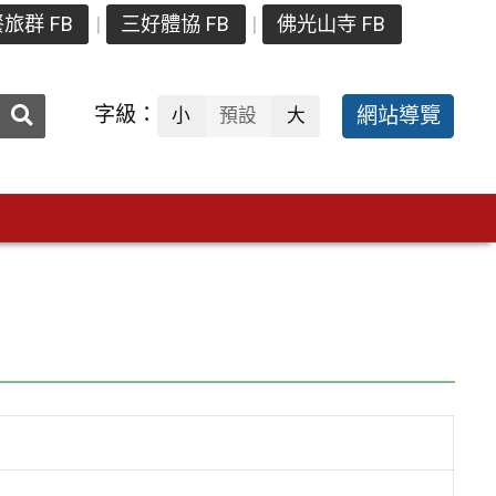
旅群 FB
三好體協 FB
佛光山寺 FB
送出
字級：
網站導覽
小
預設
大
搜
尋：