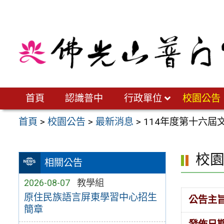
跳
至
主
要
內
容
區
首頁
認識普中
行政單位
校園公告
首頁
>
校園公告
>
最新消息
>
114年度第十六
校
相關公告
2026-08-07
教學組
原住民族語言屏東學習中心招生
公告主
簡章