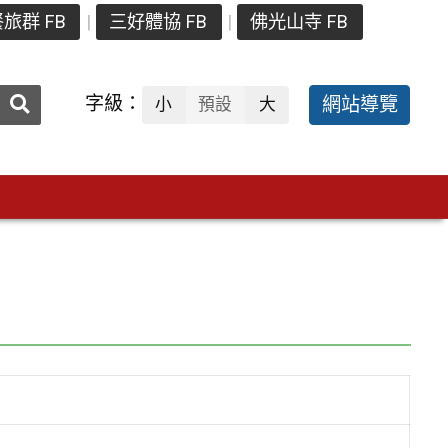
旅群 FB
三好體協 FB
佛光山寺 FB
送出
字級：
網站導覽
小
預設
大
搜
尋：