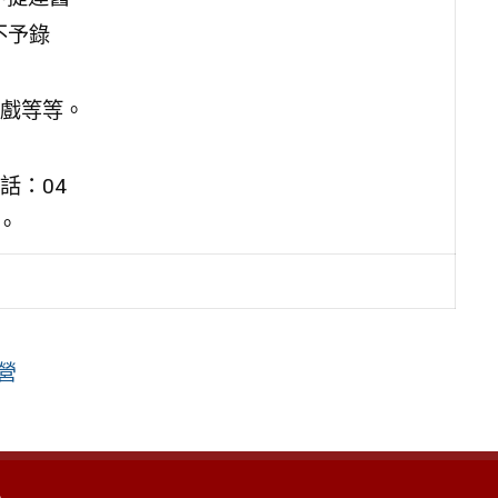
不予錄
戲等等。
話：04
m。
營