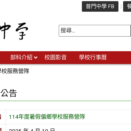
普門中學 FB
餐
部科介紹
校園影音
學校行事曆
學校服務營隊
園公告
旨
114年度暑假偏鄉學校服務營隊