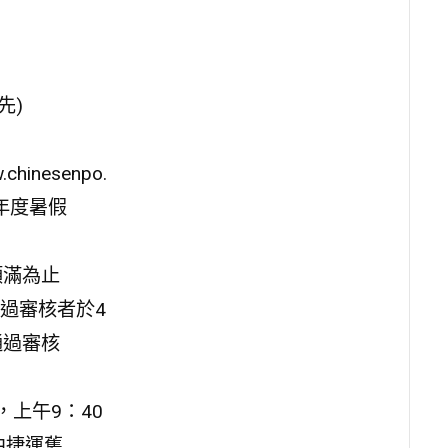
先)
nesenpo.
4年度暑假
額滿為止
過審核者於4
通過審核
，上午9：40
中捷運舊