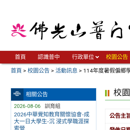
跳
至
主
要
內
容
區
首頁
認識普中
行政單位
校園公告
首頁
>
校園公告
>
活動訊息
>
114年度暑假偏鄉
校
相關公告
2026-08-06
訓育組
2026中華覺知教育關懷協會-成
公告主
大一日大學生-沉 浸式學職涯探
索營