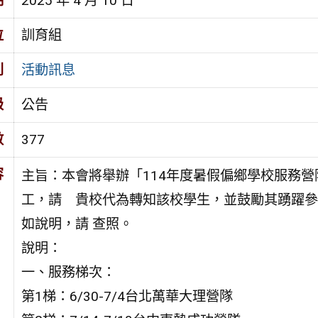
期
2025 年 4 月 10 日
位
訓育組
別
活動訊息
級
公告
數
377
容
主旨：本會將舉辦「114年度暑假偏鄉學校服務營
工，請 貴校代為轉知該校學生，並鼓勵其踴躍參
如說明，請 查照。
說明：
一、服務梯次：
第1梯：6/30-7/4台北萬華大理營隊