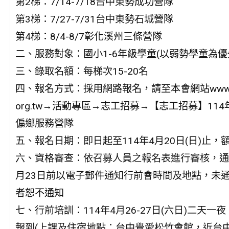
第2梯：7/14-7/18台中東勢成功營隊
第3梯：7/27-7/31台中東勢石城營隊
第4梯：8/4-8/7彰化溪州三條營隊
二、服務對象：國小1-6年級學童(以弱勢學童為優
三、錄取名額：每梯次15-20名
四、報名方式：採用網路報名，請至本會網站www.chi
org.tw→活動專區→志工招募→【志工招募】11
偏鄉服務營隊
五、報名日期：即日起至114年4月20日(日)止，
六、資格審查：依召募人員之報名表進行審核，通
月23日前以電子郵件通知行前會時間及地點，未
者恕不通知
七、行前培訓：114年4月26-27日(六日)二天一夜
報到(上課及住宿地點：台中覺愛松竹會館，近台