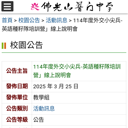
跳
至
選
首頁
>
校園公告
>
活動訊息
>
114年度外交小尖兵-
單
主
英語種籽隊培訓營」線上說明會
要
內
校園公告
容
區
114年度外交小尖兵-英語種籽隊培訓
公告主旨
營」線上說明會
發佈日期
2025 年 3 月 25 日
發佈單位
教學組
公告類別
活動訊息
公告等級
公告