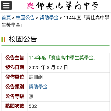
跳
至
選
首頁
>
校園公告
>
獎助學金
>
114年度「寶佳高中學
單
主
生獎學金」
要
內
校園公告
容
區
公告主旨
114年度「寶佳高中學生獎學金」
發佈日期
2025 年 3 月 07 日
發佈單位
註冊組
公告類別
獎助學金
公告等級
無
點閱次數
502