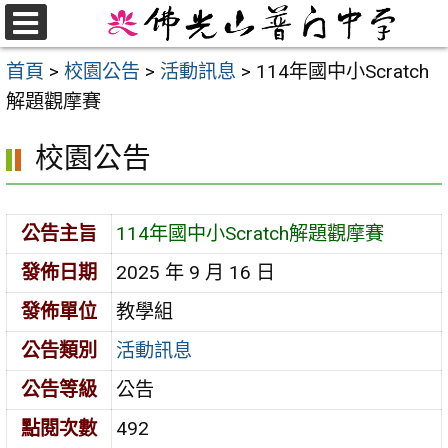
跳
至
選
首頁
>
校園公告
>
活動訊息
>
114年國中小Scratch
單
主
解題觀摩賽
要
內
校園公告
容
區
公告主旨
114年國中小Scratch解題觀摩賽
發佈日期
2025 年 9 月 16 日
發佈單位
教學組
公告類別
活動訊息
公告等級
公告
點閱次數
492