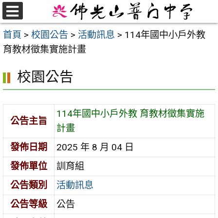
跳
至
選
首頁
>
校園公告
>
活動訊息
>
114年國中小戶外教
單
主
育教材徵集實施計畫
要
內
校園公告
容
區
114年國中小戶外教 育教材徵集實施
公告主旨
計畫
發佈日期
2025 年 8 月 04 日
發佈單位
訓育組
公告類別
活動訊息
公告等級
公告