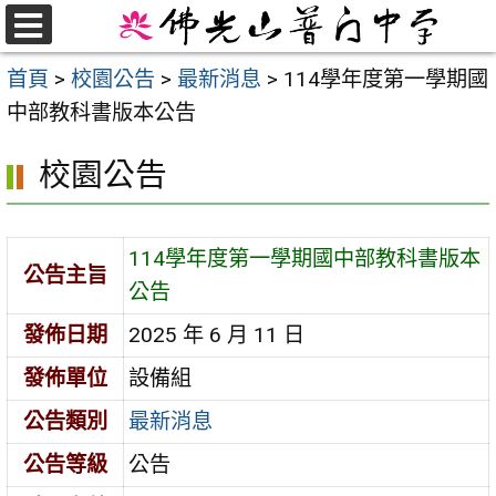
跳
至
選
首頁
>
校園公告
>
最新消息
>
114學年度第一學期國
單
主
中部教科書版本公告
要
內
校園公告
容
區
114學年度第一學期國中部教科書版本
公告主旨
公告
發佈日期
2025 年 6 月 11 日
發佈單位
設備組
公告類別
最新消息
公告等級
公告