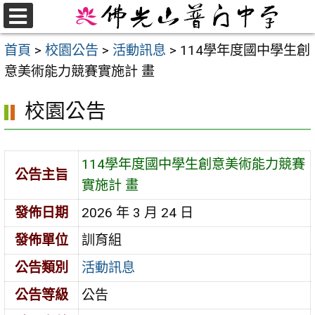
跳
至
選
首頁
>
校園公告
>
活動訊息
>
114學年度國中學生創
單
主
意美術能力競賽實施計 畫
要
內
校園公告
容
區
114學年度國中學生創意美術能力競賽
公告主旨
實施計 畫
發佈日期
2026 年 3 月 24 日
發佈單位
訓育組
公告類別
活動訊息
公告等級
公告