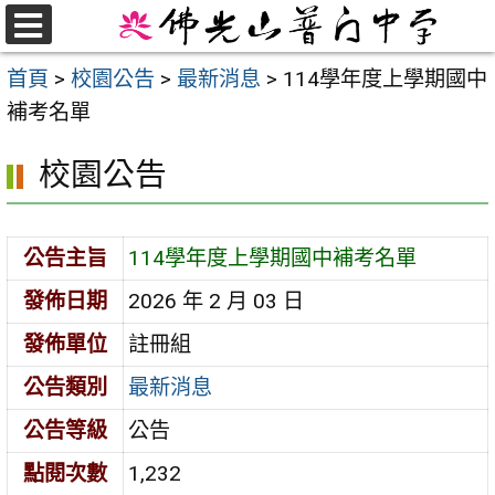
跳
至
選
首頁
>
校園公告
>
最新消息
>
114學年度上學期國中
單
主
補考名單
要
內
校園公告
容
區
公告主旨
114學年度上學期國中補考名單
發佈日期
2026 年 2 月 03 日
發佈單位
註冊組
公告類別
最新消息
公告等級
公告
點閱次數
1,232