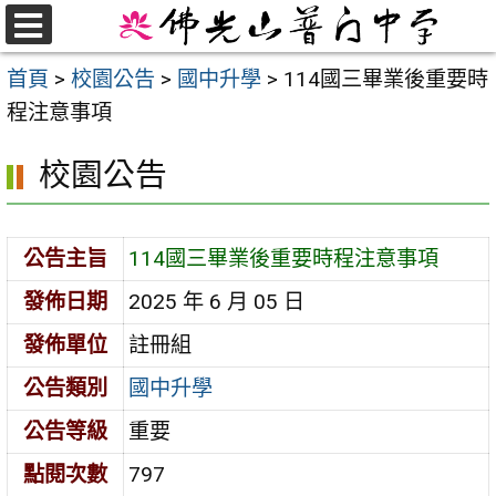
跳
至
選
首頁
>
校園公告
>
國中升學
>
114國三畢業後重要時
單
主
程注意事項
要
內
校園公告
容
區
公告主旨
114國三畢業後重要時程注意事項
發佈日期
2025 年 6 月 05 日
發佈單位
註冊組
公告類別
國中升學
公告等級
重要
點閱次數
797