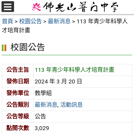
跳
至
選
首頁
>
校園公告
>
最新消息
>
113 年青少年科學人
單
主
才培育計畫
要
內
校園公告
容
區
公告主旨
113 年青少年科學人才培育計畫
發佈日期
2024 年 3 月 20 日
發佈單位
教學組
公告類別
最新消息
,
活動訊息
公告等級
公告
點閱次數
3,029