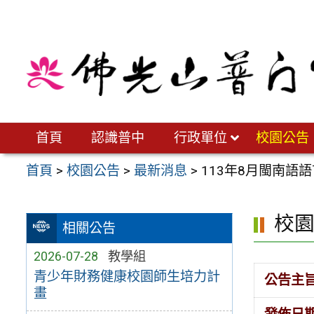
跳
至
主
要
內
容
區
首頁
認識普中
行政單位
校園公告
首頁
>
校園公告
>
最新消息
>
113年8月閩南語
校
相關公告
2026-07-28
教學組
青少年財務健康校園師生培力計
公告主
畫