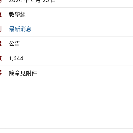
期
2024 年 4 月 25 日
位
教學組
別
最新消息
級
公告
數
1,644
容
簡章見附件