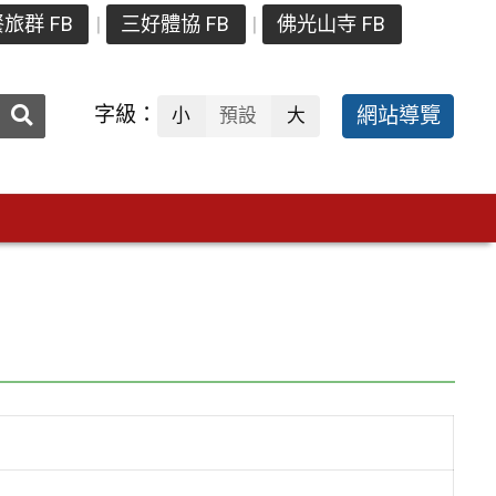
旅群 FB
三好體協 FB
佛光山寺 FB
送出
字級：
網站導覽
小
預設
大
搜
尋：