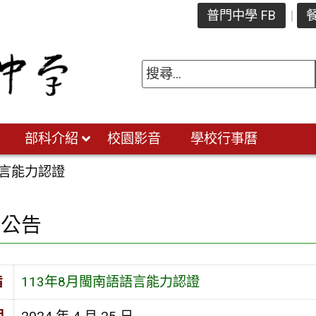
普門中學 FB
餐
部科介紹
校園影音
學校行事曆
語言能力認證
園公告
旨
113年8月閩南語語言能力認證