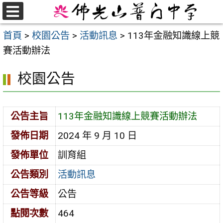
跳
至
選
首頁
>
校園公告
>
活動訊息
>
113年金融知識線上競
單
主
賽活動辦法
要
內
校園公告
容
區
公告主旨
113年金融知識線上競賽活動辦法
發佈日期
2024 年 9 月 10 日
發佈單位
訓育組
公告類別
活動訊息
公告等級
公告
點閱次數
464