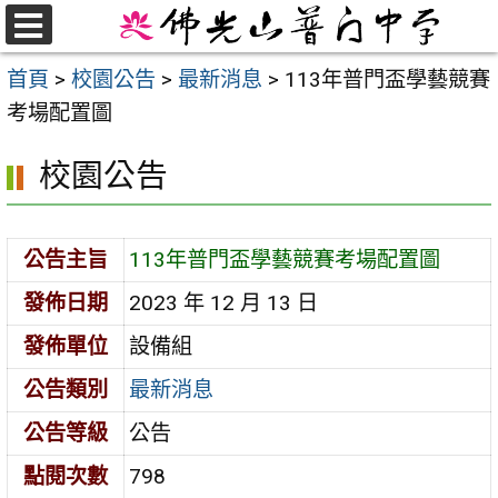
跳
至
選
首頁
>
校園公告
>
最新消息
>
113年普門盃學藝競賽
單
主
考場配置圖
要
內
校園公告
容
區
公告主旨
113年普門盃學藝競賽考場配置圖
發佈日期
2023 年 12 月 13 日
發佈單位
設備組
公告類別
最新消息
公告等級
公告
點閱次數
798