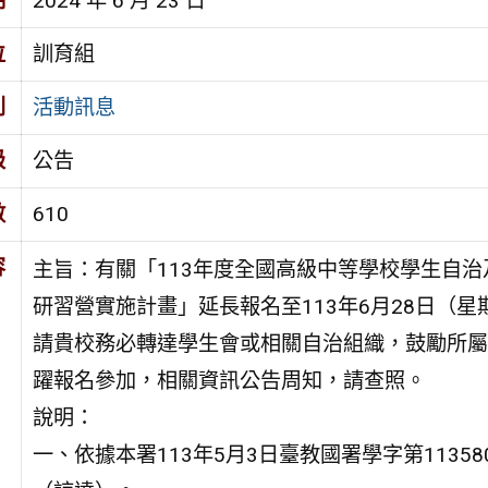
期
2024 年 6 月 23 日
位
訓育組
別
活動訊息
級
公告
數
610
容
主旨：有關「113年度全國高級中等學校學生自治
研習營實施計畫」延長報名至113年6月28日（星
請貴校務必轉達學生會或相關自治組織，鼓勵所屬
躍報名參加，相關資訊公告周知，請查照。
說明：
一、依據本署113年5月3日臺教國署學字第11358