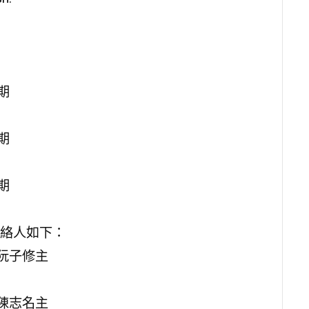
期
期
期
絡人如下：
阮子修主
陳志名主