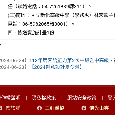
任（聯絡電話：04-7261839轉311）。
(三)南區：國立新化高級中學（學務處）林宏龍主
電話：06-5982065轉3001）。
四、檢送實施計畫1份
件
024-06-24】
113年度客語能力第2次中級暨中高級
024-06-23】
【2024創意設計夏令營】
著作權聲明
隱私權政策
網站安全政策
登
餐旅群
三好體協
佛光山寺