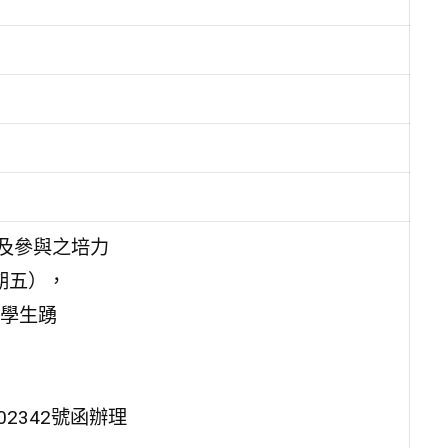
及參與之培力
期五），
學生踴
02342號函辦理