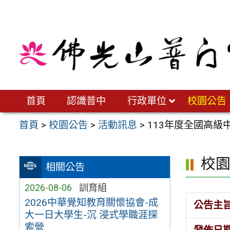
跳
至
主
要
內
容
區
首頁
認識普中
行政單位
校園公告
首頁
>
校園公告
>
活動訊息
>
113年度全國高級
校
相關公告
2026-08-06
訓育組
2026中華覺知教育關懷協會-成
公告主
大一日大學生-沉 浸式學職涯探
索營