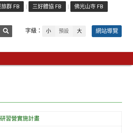
旅群 FB
三好體協 FB
佛光山寺 FB
送出
字級：
網站導覽
小
預設
大
搜
尋：
 研習營實施計畫