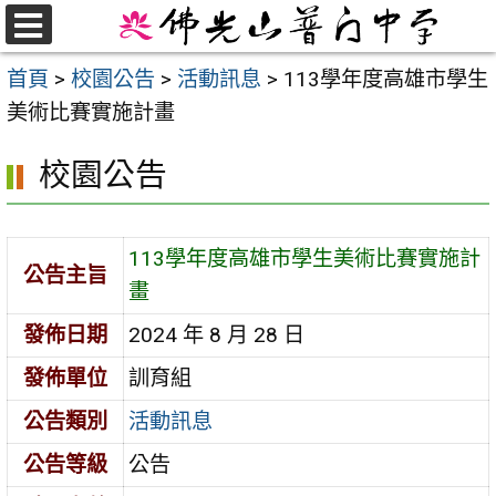
跳
至
選
首頁
>
校園公告
>
活動訊息
>
113學年度高雄市學生
單
主
美術比賽實施計畫
要
內
校園公告
容
區
113學年度高雄市學生美術比賽實施計
公告主旨
畫
發佈日期
2024 年 8 月 28 日
發佈單位
訓育組
公告類別
活動訊息
公告等級
公告