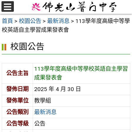
跳
至
選
首頁
>
校園公告
>
最新消息
>
113學年度高級中等學
單
主
校英語自主學習成果發表會
要
內
校園公告
容
區
113學年度高級中等學校英語自主學習
公告主旨
成果發表會
發佈日期
2025 年 4 月 30 日
發佈單位
教學組
公告類別
最新消息
公告等級
公告