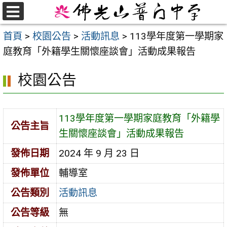
跳
至
選
首頁
>
校園公告
>
活動訊息
>
113學年度第一學期家
單
主
庭教育「外籍學生關懷座談會」活動成果報告
要
內
校園公告
容
區
113學年度第一學期家庭教育「外籍學
公告主旨
生關懷座談會」活動成果報告
發佈日期
2024 年 9 月 23 日
發佈單位
輔導室
公告類別
活動訊息
公告等級
無