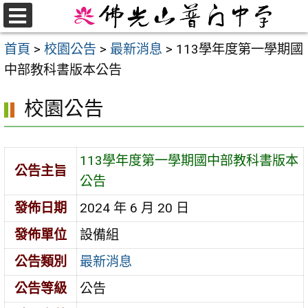
跳
至
選
首頁
>
校園公告
>
最新消息
>
113學年度第一學期國
單
主
中部教科書版本公告
要
內
校園公告
容
區
113學年度第一學期國中部教科書版本
公告主旨
公告
發佈日期
2024 年 6 月 20 日
發佈單位
設備組
公告類別
最新消息
公告等級
公告