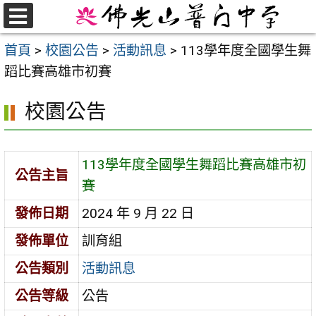
跳
至
選
首頁
>
校園公告
>
活動訊息
>
113學年度全國學生舞
單
主
蹈比賽高雄市初賽
要
內
校園公告
容
區
113學年度全國學生舞蹈比賽高雄市初
公告主旨
賽
發佈日期
2024 年 9 月 22 日
發佈單位
訓育組
公告類別
活動訊息
公告等級
公告