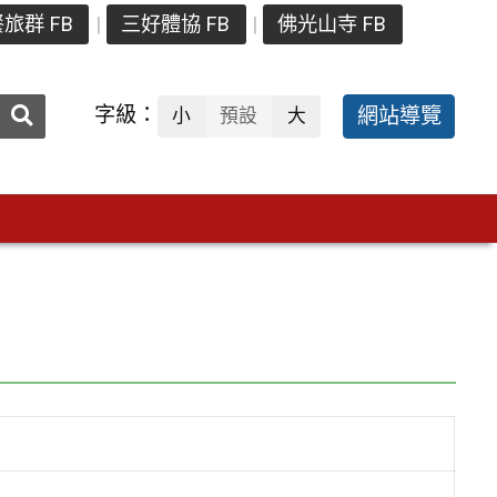
旅群 FB
三好體協 FB
佛光山寺 FB
送出
字級：
網站導覽
小
預設
大
搜
尋：