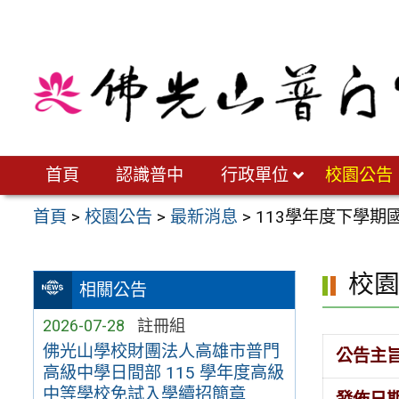
跳
至
主
要
內
容
區
首頁
認識普中
行政單位
校園公告
首頁
>
校園公告
>
最新消息
>
113學年度下學期
校
相關公告
2026-07-28
註冊組
佛光山學校財團法人高雄市普門
公告主
高級中學日間部 115 學年度高級
中等學校免試入學續招簡章