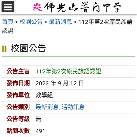
跳
至
選
首頁
>
校園公告
>
最新消息
>
112年第2次原民族語
單
主
認證
要
內
校園公告
容
區
公告主旨
112年第2次原民族語認證
發佈日期
2023 年 9 月 12 日
發佈單位
教學組
公告類別
最新消息
,
活動訊息
公告等級
無
點閱次數
491