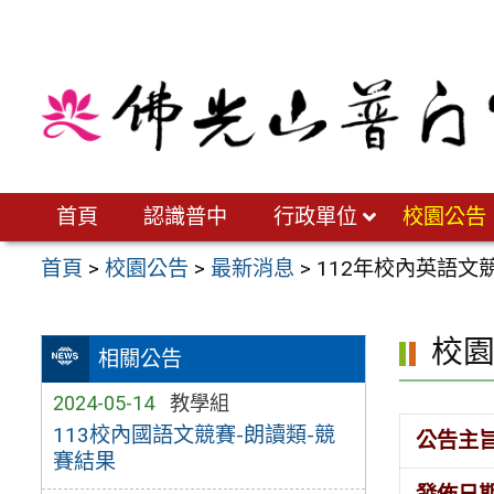
跳
至
主
要
內
容
區
首頁
認識普中
行政單位
校園公告
首頁
>
校園公告
>
最新消息
>
112年校內英語文
校
相關公告
2024-05-14
教學組
113校內國語文競賽-朗讀類-競
公告主
賽結果