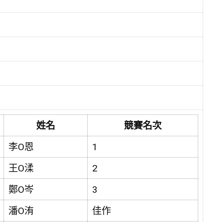
姓名
競賽名次
李O恩
1
王O渘
2
鄭O岑
3
潘O洧
佳作