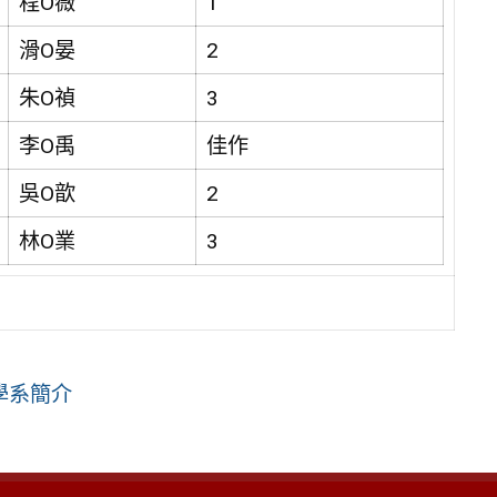
程O薇
1
滑O晏
2
朱O禎
3
李O禹
佳作
吳O歆
2
林O業
3
學系簡介