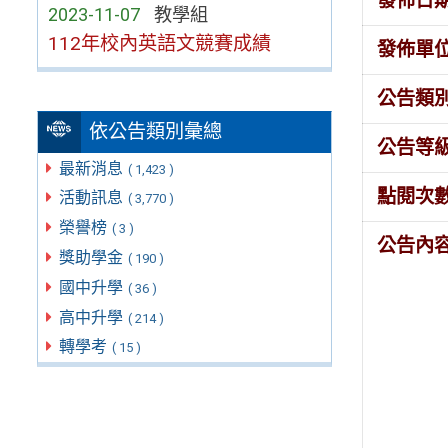
發佈日
2023-11-07
教學組
112年校內英語文競賽成績
發佈單
公告類
依公告類別彙總
公告等
最新消息
( 1,423 )
點閱次
活動訊息
( 3,770 )
榮譽榜
( 3 )
公告內
獎助學金
( 190 )
國中升學
( 36 )
高中升學
( 214 )
轉學考
( 15 )