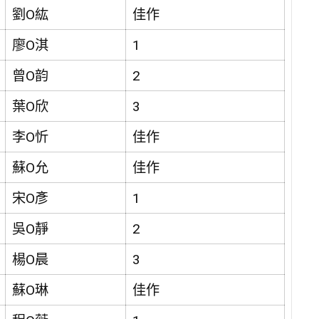
劉O紘
佳作
廖O淇
1
曾O韵
2
葉O欣
3
李O忻
佳作
蘇O允
佳作
宋O彥
1
吳O靜
2
楊O晨
3
蘇O琳
佳作