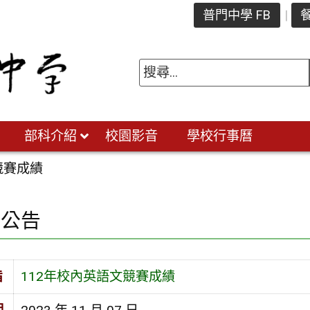
普門中學 FB
餐
部科介紹
校園影音
學校行事曆
競賽成績
園公告
旨
112年校內英語文競賽成績