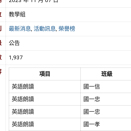
期
2023 年 11 月 07 日
位
教學組
別
最新消息
,
活動訊息
,
榮譽榜
級
公告
數
1,937
容
項目
班級
英語朗讀
國一信
英語朗讀
國一忠
英語朗讀
國一忠
英語朗讀
國一孝