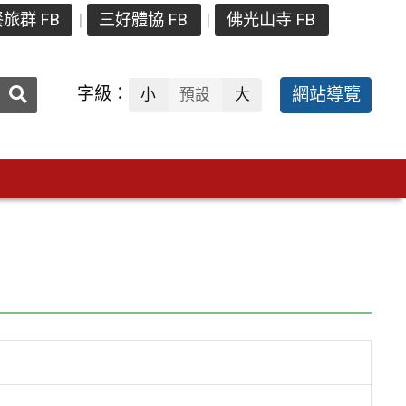
旅群 FB
三好體協 FB
佛光山寺 FB
送出
字級：
網站導覽
小
預設
大
搜
尋：